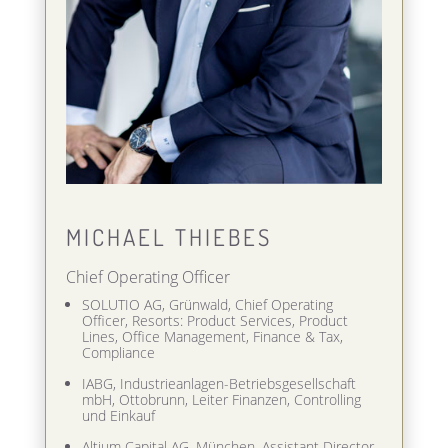
MICHAEL THIEBES
Chief Operating Officer
SOLUTIO AG, Grünwald, Chief Operating
Officer, Resorts: Product Services, Product
Lines, Office Management, Finance & Tax,
Compliance
IABG, Industrieanlagen-Betriebsgesellschaft
mbH, Ottobrunn, Leiter Finanzen, Controlling
und Einkauf
Altium Capital AG, München, Assistant Director