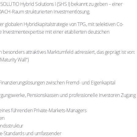
 SOLUTIO Hybrid Solutions I (SHS I) bekannt zu geben – einer
im DACH-Raum strukturierten Investmentlösung.
r globalen Hybridkapitalstrategie von TPG, mit selektiven Co-
e Investmentexpertise mit einer etablierten deutschen
n besonders attraktives Marktumfeld adressiert, das geprägt ist von:
aturity Wall“)
Finanzierungslösungen zwischen Fremd- und Eigenkapital
rgungswerke, Pensionskassen und professionelle Investoren Zugang
e eines führenden Private-Markets-Managers
ten
ndsstruktur
nce-Standards und umfassender