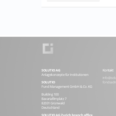
SOLUTIO AG
Kontakt
Anlagekonzepte für Institutionen
info@solu
SOLUTIO
fondsadm
Fund Management GmbH & Co. KG
Building 100
Bavariafilmplatz 7
82031 Grünwald
Deutschland
SOLUTIO AG Zurich branch office