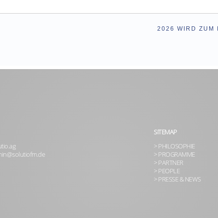
2026 WIRD ZUM
SITEMAP
tio.ag
> PHILOSOPHIE
in@solutiofm.de
> PROGRAMME
> PARTNER
> PEOPLE
> PRESSE & NEWS