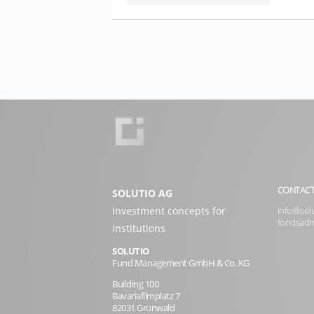
CONTAC
SOLUTIO AG
Investment concepts for
info@solu
fondsadm
institutions
SOLUTIO
Fund Management GmbH & Co. KG
Building 100
Bavariafilmplatz 7
82031 Grünwald