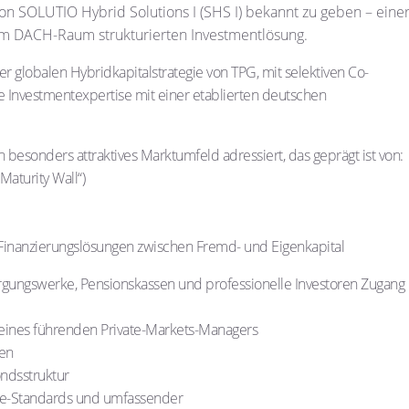
von SOLUTIO Hybrid Solutions I (SHS I) bekannt zu geben – eine
en im DACH-Raum strukturierten Investmentlösung.
r globalen Hybridkapitalstrategie von TPG, mit selektiven Co-
e Investmentexpertise mit einer etablierten deutschen
n besonders attraktives Marktumfeld adressiert, das geprägt ist von:
aturity Wall“)
Finanzierungslösungen zwischen Fremd- und Eigenkapital
rgungswerke, Pensionskassen und professionelle Investoren Zugang
e eines führenden Private-Markets-Managers
ten
ndsstruktur
nce-Standards und umfassender