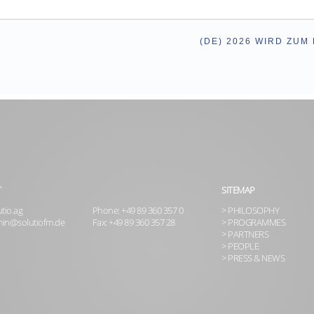
(DE) 2026 WIRD ZUM
T
SITEMAP
tio.ag
Phone: +49 89 360 357 0
> PHILOSOPHY
in@solutiofm.de
Fax: +49 89 360 357 28
> PROGRAMMES
> PARTNERS
> PEOPLE
> PRESS & NEWS