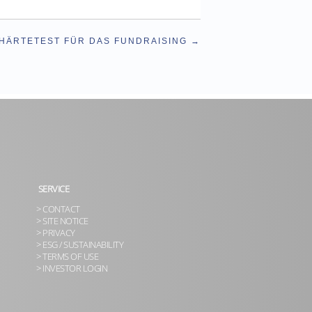
 HÄRTETEST FÜR DAS FUNDRAISING
SERVICE
> CONTACT
> SITE NOTICE
> PRIVACY
> ESG / SUSTAINABILITY
> TERMS OF USE
> INVESTOR LOGIN