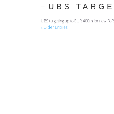
UBS TARGE
UBS targeting up to EUR 400m for new FoFs
« Older Entries