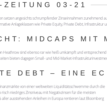
-ZEITUNG 03-21
ken setzen angesichts schrumpfender Zinseinnahmen zunehmend au
ative Anlageklassen wie Private Equity, Private Debt, Infrastruktur 
CHT: MIDCAPS MIT
don Heathrow sind ebenso rar wie heiß umkämpft und entsprechend
chkeiten bieten dagegen Small- und Mid-Market-Infrastrukturinvestme
ATE DEBT – EINE E
e Finanzmärkte von einer weltweiten Liquiditätsschwemme durch die
o risch niedriges Zinsniveau mit Negativzinsen für die meisten
 aller ausstehenden Anleihen in Europa rentieren laut Bloomberg