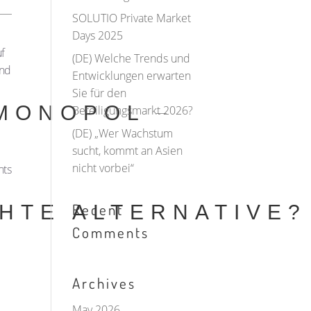
SOLUTIO Private Market
Days 2025
f
(DE) Welche Trends und
und
Entwicklungen erwarten
Sie für den
 MONOPOL
Beteiligungsmarkt 2026?
(DE) „Wer Wachstum
sucht, kommt an Asien
nicht vorbei“
nts
Recent
CHTE ALTERNATIVE?
Comments
Archives
May 2026