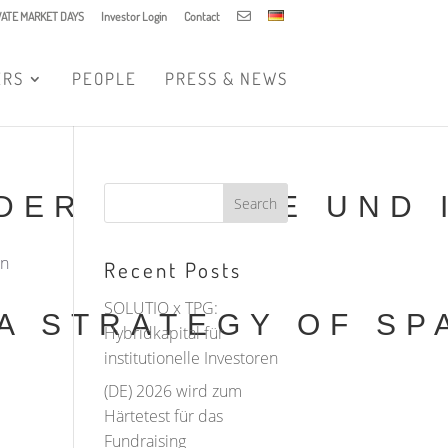
IVATE MARKET DAYS
Investor Login
Contact
ERS
PEOPLE
PRESS & NEWS
 DER UKRAINE UND
en
Recent Posts
SOLUTIO x TPG:
 A STRATEGY OF S
Hybridkapital für
institutionelle Investoren
(DE) 2026 wird zum
Härtetest für das
Fundraising