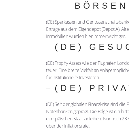
BÖRSEN
(DE) Sparkassen und Genossenschafts­ban
Erträge aus dem Eigendepot (Depot A). Altern
Immobilien würden hier immer wichtiger.
(DE) GESU
(DE) Trophy Assets wie der Flughafen Lon
teuer. Eine breite Vielfalt an Anlagemögli
für institutionelle Investoren.
(DE) PRIV
(DE) Seit der globalen Finanzkrise sind di
Notenbanken geprägt. Die Folge ist ein hist
europäischen Staatsanleihen. Nur noch 23%
über der Inflationsrate.