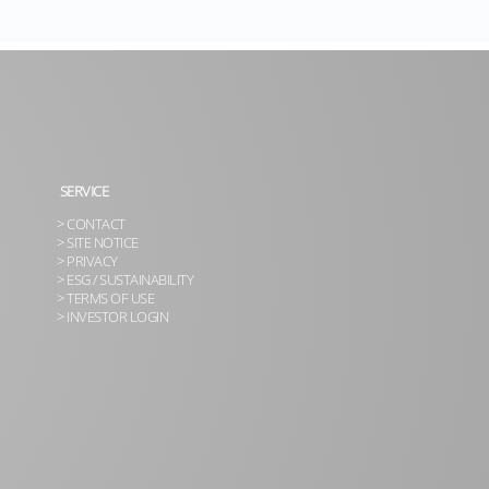
SERVICE
> CONTACT
> SITE NOTICE
> PRIVACY
> ESG / SUSTAINABILITY
> TERMS OF USE
> INVESTOR LOGIN