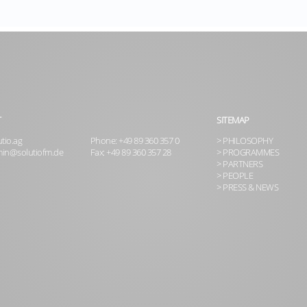
T
SITEMAP
tio.ag
Phone: +49 89 360 357 0
> PHILOSOPHY
in@solutiofm.de
Fax: +49 89 360 357 28
> PROGRAMMES
> PARTNERS
> PEOPLE
> PRESS & NEWS