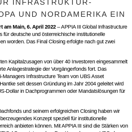
ÜR INFRASTRUKTUR-
OPA UND NORDAMERIKA EIN
t am Main, 6. April 2022
– APPIA III Global Infrastructure
s für deutsche und österreichische institutionelle
ssen worden. Das Final Closing erfolgte nach gut zwei
nnten Kapitalzusagen von über 40 Investoren eingesammelt
te Anlagestrategie der Vorgängerfonds fort. Das
i-Managers Infrastructure Team von UBS Asset
ntke seit dessen Gründung im Jahr 2004 geleitet wird
n US-Dollar in Dachprogrammen oder Mandatslösungen für
 Dachfonds und seinem erfolgreichen Closing haben wir
̈berzeugendes Konzept speziell für institutionelle
reich anbieten können. Mit APPIA III sind die Stärken von