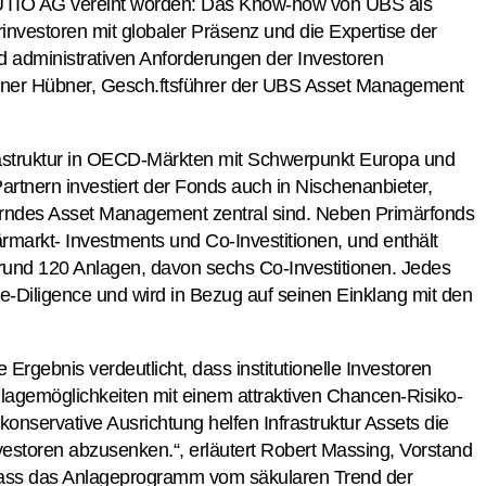
IO AG vereint worden: Das Know-how von UBS als
rinvestoren mit globaler Präsenz und die Expertise der
 administrativen Anforderungen der Investoren
Reiner Hübner, Gesch.ftsführer der UBS Asset Management
nfrastruktur in OECD-Märkten mit Schwerpunkt Europa und
rtnern investiert der Fonds auch in Nischenanbieter,
erndes Asset Management zentral sind. Neben Primärfonds
ärmarkt- Investments und Co-Investitionen, und enthält
t rund 120 Anlagen, davon sechs Co-Investitionen. Jedes
-Diligence und wird in Bezug auf seinen Einklang mit den
 Ergebnis verdeutlicht, dass institutionelle Investoren
nlagemöglichkeiten mit einem attraktiven Chancen-Risiko-
 konservative Ausrichtung helfen Infrastruktur Assets die
Investoren abzusenken.“, erläutert Robert Massing, Vorstand
ass das Anlageprogramm vom säkularen Trend der