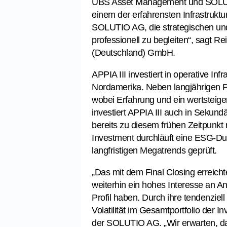
UBS Asset Management und SOLUT
einem der erfahrensten Infrastruktu
SOLUTIO AG, die strategischen und
professionell zu begleiten“, sagt 
(Deutschland) GmbH.
APPIA III investiert in operative I
Nordamerika. Neben langjährigen Pa
wobei Erfahrung und ein wertsteig
investiert APPIA III auch in Sekund
bereits zu diesem frühen Zeitpunk
Investment durchläuft eine ESG-Due
langfristigen Megatrends geprüft.
„Das mit dem Final Closing erreichte
weiterhin ein hohes Interesse an A
Profil haben. Durch ihre tendenziell
Volatilität im Gesamtportfolio der 
der SOLUTIO AG. „Wir erwarten, d