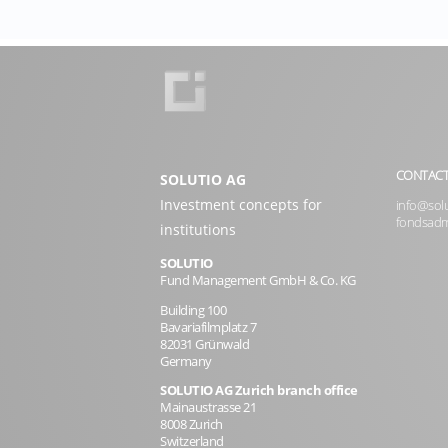
CONTAC
SOLUTIO AG
Investment concepts for
info@solu
fondsadm
institutions
SOLUTIO
Fund Management GmbH & Co. KG
Building 100
Bavariafilmplatz 7
82031 Grünwald
Germany
SOLUTIO AG Zurich branch office
Mainaustrasse 21
8008 Zurich
Switzerland