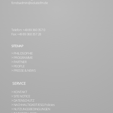
fondsadmin@solutiofm.de
Telefon: +49 89 360 357 0
Fax: +49 89 360 357 28
SITEMAP
> PHILOSOPHIE
> PROGRAMME
> PARTNER
> PEOPLE
> PRESSE & NEWS
SERVICE
> KONTAKT
> SITE NOTICE
> DATENSCHUTZ
> NACHHALTIGKEIT/ESG Policies
> NUTZUNGSBEDINGUNGEN