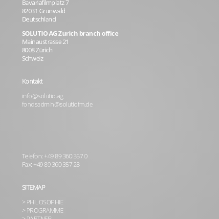
Bavariafilmplatz 7
82031 Grünwald
Deutschland
SOLUTIO AG Zurich branch office
Mainaustrasse 21
8008 Zürich
Schweiz
Kontakt
info@solutio.ag
fondsadmin@solutiofm.de
Telefon: +49 89 360 357 0
Fax: +49 89 360 357 28
SITEMAP
> PHILOSOPHIE
> PROGRAMME
> PARTNER