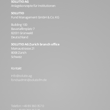
SOLUTIO AG
Anlagekonzepte für Institutionen
SOLUTIO
Fund Management GmbH & Co. KG
Building 100
Bavariafilmplatz 7
82031 Grünwald
Deutschland
SOLUTIO AG Zurich branch office
Mainaustrasse 21
8008 Zürich
Schweiz
Kontakt
info@solutio.ag
fondsadmin@solutiofm.de
Telefon: +49 89 360 357 0