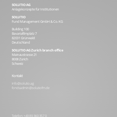
SOLUTIO AG
Anlagekonzepte für Institutionen
SOLUTIO
Fund Management GmbH & Co. KG
Building 100
Bavariafilmplatz 7
82031 Grünwald
Deutschland
SOLUTIO AG Zurich branch office
Mainaustrasse 21
8008 Zürich
Schweiz
Kontakt
info@solutio.ag
fondsadmin@solutiofm.de
Telefon: +49 89 360 357 0